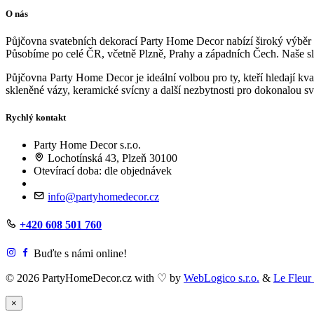
O nás
Půjčovna svatebních dekorací Party Home Decor nabízí široký výběr kv
Působíme po celé ČR, včetně Plzně, Prahy a západních Čech. Naše slu
Půjčovna Party Home Decor je ideální volbou pro ty, kteří hledají kv
skleněné vázy, keramické svícny a další nezbytnosti pro dokonalou 
Rychlý kontakt
Party Home Decor s.r.o.
Lochotínská 43, Plzeň 30100
Otevírací doba: dle objednávek
info@partyhomedecor.cz
+420 608 501 760
Buďte s námi online!
© 2026 PartyHomeDecor.cz with
♡
by
WebLogico s.r.o.
&
Le Fleur
×