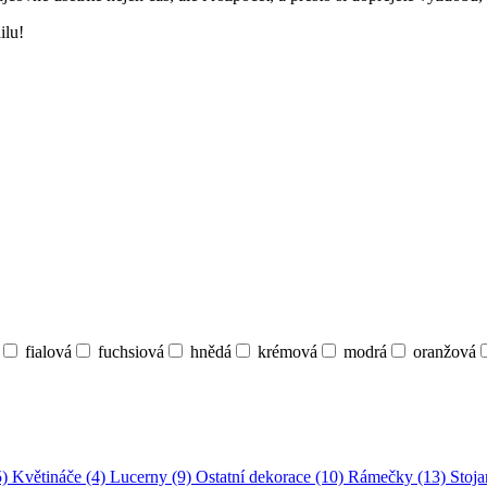
ilu!
fialová
fuchsiová
hnědá
krémová
modrá
oranžová
5)
Květináče (4)
Lucerny (9)
Ostatní dekorace (10)
Rámečky (13)
Stoja