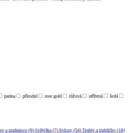
patina
přírodní
rose gold
růžová
stříbrná
šedá
ny a podstavce (9)
Světýlka (7)
Svícny (54)
Truhly a truhličky (18)