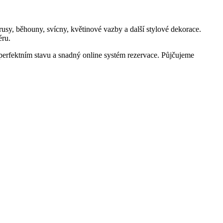
rusy, běhouny, svícny, květinové vazby a další stylové dekorace.
éru.
 perfektním stavu a snadný online systém rezervace. Půjčujeme