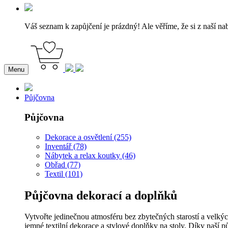
Váš seznam k zapůjčení je prázdný! Ale věříme, že si z naší na
Menu
Půjčovna
Půjčovna
Dekorace a osvětlení (255)
Inventář (78)
Nábytek a relax koutky (46)
Obřad (77)
Textil (101)
Půjčovna dekorací a doplňků
Vytvořte jedinečnou atmosféru bez zbytečných starostí a velkýc
jemné textilní dekorace a stylové doplňky na stoly. Díky naší p