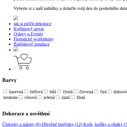
Vyberte si z naší nabídky a dolaďte svůj den do posledního deta
jak si půjčit dekorace
Květinový servis
Oslavy a Eventy
Floristické workshopy
Balónkové instalace
Barvy
barevná
béžová
bílá
černá
červená
čirá
duhová
terakota
vínová
zelená
zlatá
žlutá
Dekorace a osvětlení
Číslovky a nápisy (6)
Dřevěné bedýnky (12)
Koše, košíky a ošatky (