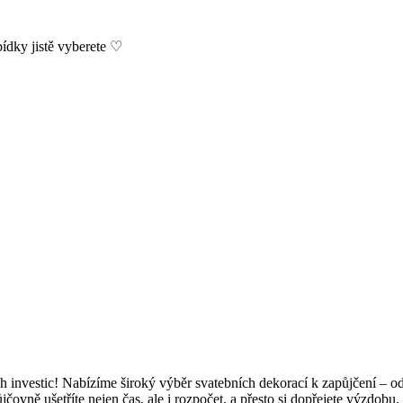
bídky jistě vyberete ♡
h investic! Nabízíme široký výběr svatebních dekorací k zapůjčení – o
ůjčovně ušetříte nejen čas, ale i rozpočet, a přesto si dopřejete výzdob