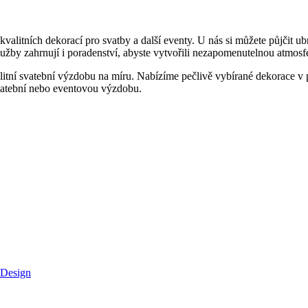
alitních dekorací pro svatby a další eventy. U nás si můžete půjčit ub
žby zahrnují i poradenství, abyste vytvořili nezapomenutelnou atmosf
alitní svatební výzdobu na míru. Nabízíme pečlivě vybírané dekorace v
svatební nebo eventovou výzdobu.
 Design