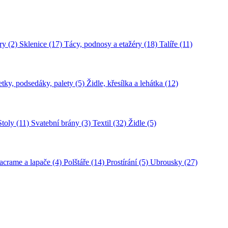
ry (2)
Sklenice (17)
Tácy, podnosy a etažéry (18)
Talíře (11)
tky, podsedáky, palety (5)
Židle, křesílka a lehátka (12)
Stoly (11)
Svatební brány (3)
Textil (32)
Židle (5)
crame a lapače (4)
Polštáře (14)
Prostírání (5)
Ubrousky (27)