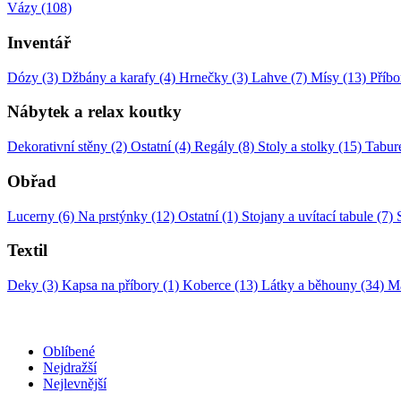
Vázy (108)
Inventář
Dózy (3)
Džbány a karafy (4)
Hrnečky (3)
Lahve (7)
Mísy (13)
Příbo
Nábytek a relax koutky
Dekorativní stěny (2)
Ostatní (4)
Regály (8)
Stoly a stolky (15)
Tabure
Obřad
Lucerny (6)
Na prstýnky (12)
Ostatní (1)
Stojany a uvítací tabule (7)
Textil
Deky (3)
Kapsa na příbory (1)
Koberce (13)
Látky a běhouny (34)
Ma
Oblíbené
Nejdražší
Nejlevnější