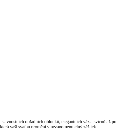
d slavnostních obřadních oblouků, elegantních váz a svícnů až po
u, která vaši svatbu promění v nezapomenutelný zážitek.