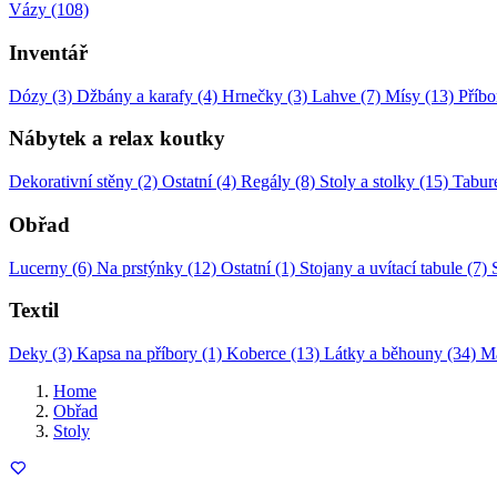
Vázy (108)
Inventář
Dózy (3)
Džbány a karafy (4)
Hrnečky (3)
Lahve (7)
Mísy (13)
Příbo
Nábytek a relax koutky
Dekorativní stěny (2)
Ostatní (4)
Regály (8)
Stoly a stolky (15)
Tabure
Obřad
Lucerny (6)
Na prstýnky (12)
Ostatní (1)
Stojany a uvítací tabule (7)
Textil
Deky (3)
Kapsa na příbory (1)
Koberce (13)
Látky a běhouny (34)
Ma
Home
Obřad
Stoly