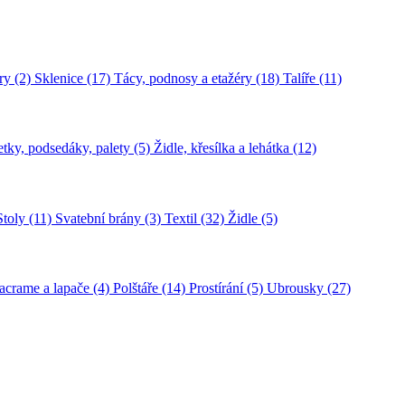
ry (2)
Sklenice (17)
Tácy, podnosy a etažéry (18)
Talíře (11)
tky, podsedáky, palety (5)
Židle, křesílka a lehátka (12)
Stoly (11)
Svatební brány (3)
Textil (32)
Židle (5)
crame a lapače (4)
Polštáře (14)
Prostírání (5)
Ubrousky (27)