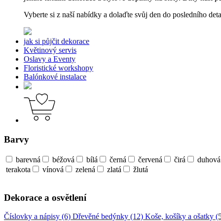
Vyberte si z naší nabídky a dolaďte svůj den do posledního deta
jak si půjčit dekorace
Květinový servis
Oslavy a Eventy
Floristické workshopy
Balónkové instalace
Barvy
barevná
béžová
bílá
černá
červená
čirá
duhová
terakota
vínová
zelená
zlatá
žlutá
Dekorace a osvětlení
Číslovky a nápisy (6)
Dřevěné bedýnky (12)
Koše, košíky a ošatky (