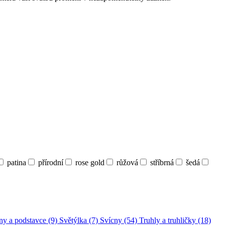
patina
přírodní
rose gold
růžová
stříbrná
šedá
ny a podstavce (9)
Světýlka (7)
Svícny (54)
Truhly a truhličky (18)