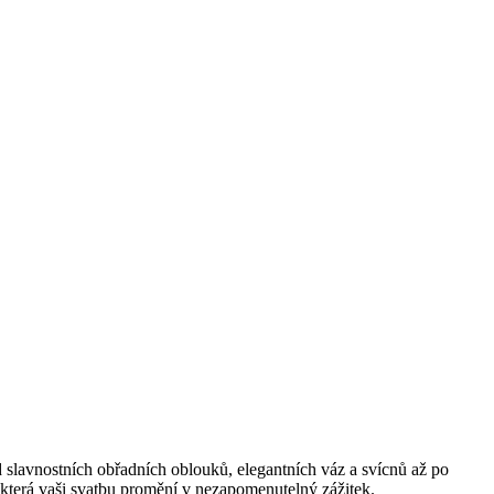
d slavnostních obřadních oblouků, elegantních váz a svícnů až po
u, která vaši svatbu promění v nezapomenutelný zážitek.