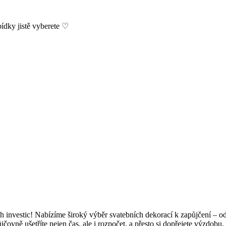
bídky jistě vyberete ♡
h investic! Nabízíme široký výběr svatebních dekorací k zapůjčení – o
ůjčovně ušetříte nejen čas, ale i rozpočet, a přesto si dopřejete výzdob