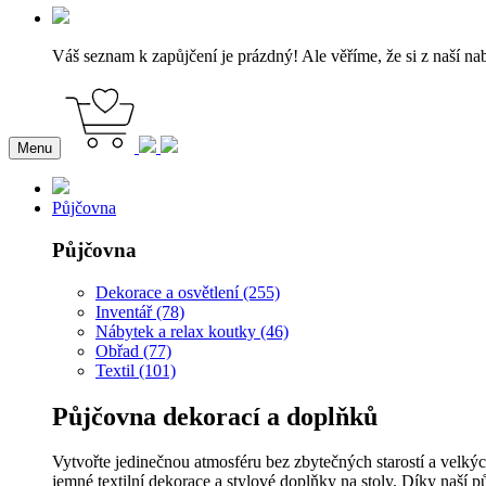
Váš seznam k zapůjčení je prázdný! Ale věříme, že si z naší na
Menu
Půjčovna
Půjčovna
Dekorace a osvětlení (255)
Inventář (78)
Nábytek a relax koutky (46)
Obřad (77)
Textil (101)
Půjčovna dekorací a doplňků
Vytvořte jedinečnou atmosféru bez zbytečných starostí a velkýc
jemné textilní dekorace a stylové doplňky na stoly. Díky naší p