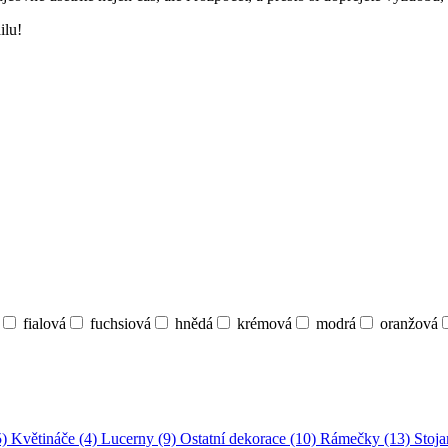
ilu!
fialová
fuchsiová
hnědá
krémová
modrá
oranžová
5)
Květináče (4)
Lucerny (9)
Ostatní dekorace (10)
Rámečky (13)
Stoja